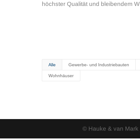
höchster Qualität und bleibendem Wer
Alle
Gewerbe- und Industriebauten
Wohnhäuser
© Hauke & van Mark 