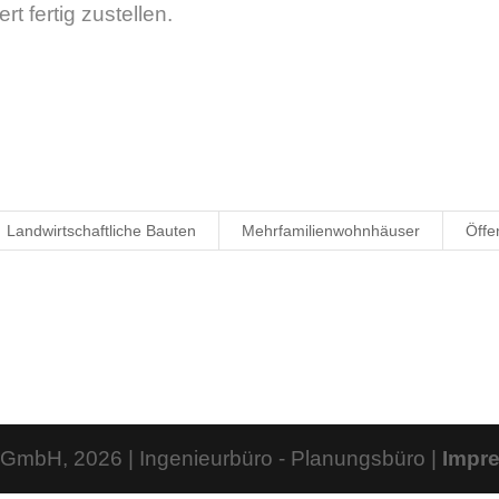
t fertig zustellen.
Landwirtschaftliche Bauten
Mehrfamilienwohnhäuser
Öffe
GmbH, 2026 | Ingenieurbüro - Planungsbüro |
Impr