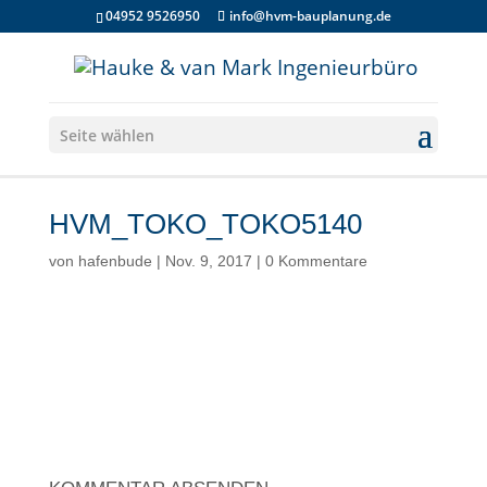
04952 9526950
info@hvm-bauplanung.de
Seite wählen
HVM_TOKO_TOKO5140
von
hafenbude
|
Nov. 9, 2017
|
0 Kommentare