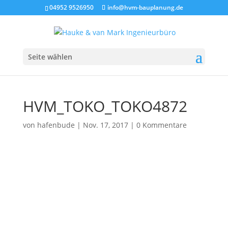
04952 9526950
info@hvm-bauplanung.de
Seite wählen
HVM_TOKO_TOKO4872
von
hafenbude
|
Nov. 17, 2017
|
0 Kommentare