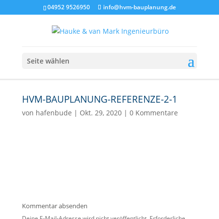
04952 9526950
info@hvm-bauplanung.de
Seite wählen
HVM-BAUPLANUNG-REFERENZE-2-1
von
hafenbude
|
Okt. 29, 2020
|
0 Kommentare
Kommentar absenden
Deine E-Mail-Adresse wird nicht veröffentlicht.
Erforderliche