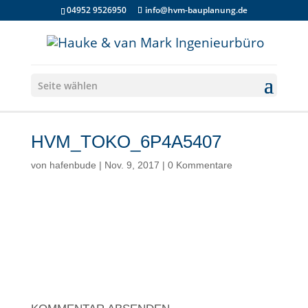
04952 9526950
info@hvm-bauplanung.de
Seite wählen
HVM_TOKO_6P4A5407
von
hafenbude
|
Nov. 9, 2017
|
0 Kommentare