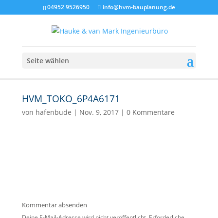
04952 9526950
info@hvm-bauplanung.de
Seite wählen
HVM_TOKO_6P4A6171
von
hafenbude
|
Nov. 9, 2017
|
0 Kommentare
Kommentar absenden
Deine E-Mail-Adresse wird nicht veröffentlicht.
Erforderliche