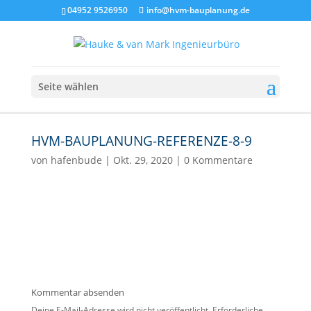
04952 9526950
info@hvm-bauplanung.de
Seite wählen
HVM-BAUPLANUNG-REFERENZE-8-9
von
hafenbude
|
Okt. 29, 2020
|
0 Kommentare
Kommentar absenden
Deine E-Mail-Adresse wird nicht veröffentlicht.
Erforderliche