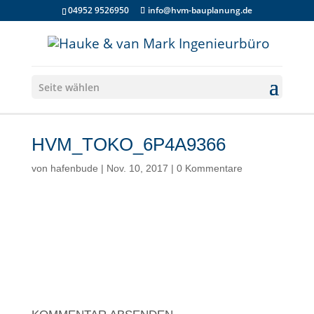
04952 9526950
info@hvm-bauplanung.de
Seite wählen
HVM_TOKO_6P4A9366
von
hafenbude
|
Nov. 10, 2017
|
0 Kommentare