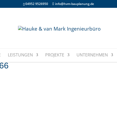
04952 9526950
info@hvm-bauplanung.de
E
LEISTUNGEN
PROJEKTE
UNTERNEHMEN
66