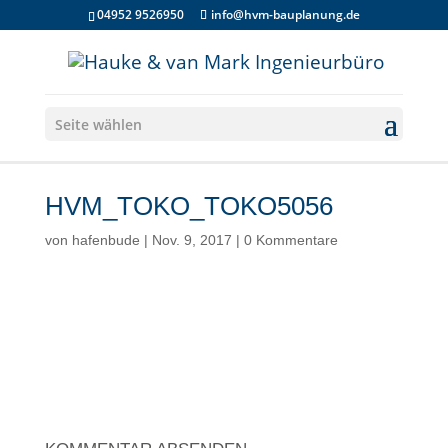
04952 9526950
info@hvm-bauplanung.de
Seite wählen
HVM_TOKO_TOKO5056
von
hafenbude
|
Nov. 9, 2017
|
0 Kommentare