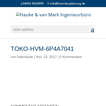
04952 9526950
info@hvm-bauplanung.de
Seite wählen
TOKO-HVM-6P4A7041
von
hafenbude
|
Nov. 23, 2017
|
0 Kommentare