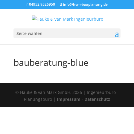
04952 9526950
info@hvm-bauplanung.de
Seite wählen
bauberatung-blue
© Hauke & van Mark GmbH, 2026 | Ingenieurbüro -
Planungsbüro |
Impressum
-
Datenschutz